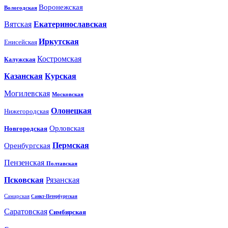
Воронежская
Вологодская
Вятская
Екатеринославская
Иркутская
Енисейская
Костромская
Калужская
Казанская
Курская
Могилевская
Московская
Олонецкая
Нижегородская
Орловская
Новгородская
Пермская
Оренбургская
Пензенская
Полтавская
Псковская
Рязанская
Самарская
Санкт-Петербургская
Саратовская
Симбирская