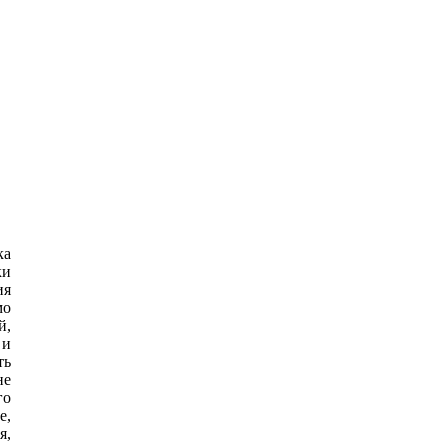
ка
ки
ия
мо
й,
 и
ть
не
го
е,
я,