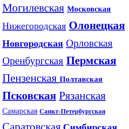
Могилевская
Московская
Олонецкая
Нижегородская
Орловская
Новгородская
Пермская
Оренбургская
Пензенская
Полтавская
Псковская
Рязанская
Самарская
Санкт-Петербургская
Саратовская
Симбирская