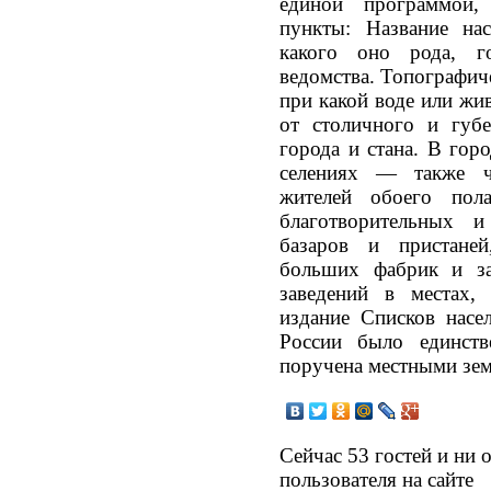
единой программой,
пункты: Название нас
какого оно рода, го
ведомства. Топографич
при какой воде или жи
от столичного и губе
города и стана. В гор
селениях — также ч
жителей обоего пол
благотворительных и
базаров и пристане
больших фабрик и за
заведений в местах,
издание Списков насе
России было единств
поручена местными зем
Сейчас 53 гостей и ни 
пользователя на сайте