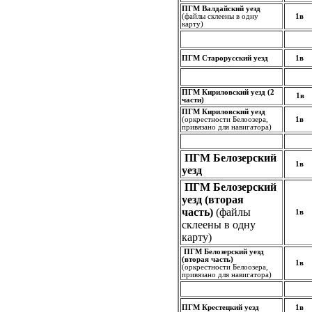
ПГМ Валдайский уезд
(файлы склеены в одну
1в
карту)
ПГМ Старорусский уезд
1в
ПГМ Кириловский уезд (2
1в
части)
ПГМ Кириловский уезд
(оркрестности Белоозера,
1в
привязано для навигатора)
ПГМ Белозерский
1в
уезд
ПГМ Белозерский
уезд (вторая
часть)
(файлы
1в
склеены в одну
карту)
ПГМ Белозерский уезд
(вторая часть)
1в
(оркрестности Белоозера,
привязано для навигатора)
ПГМ Крестецкий уезд
1в