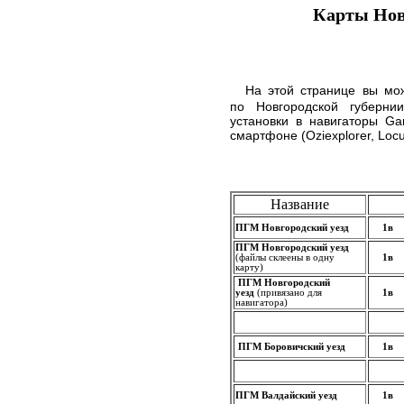
Карты Нов
На этой странице вы мо
по Новгородской губерни
установки в навигаторы Ga
смартфоне (Oziexplorer, Loc
Название
ПГМ Новгородский уезд
1в
ПГМ Новгородский уезд
(файлы склеены в одну
1в
карту)
ПГМ Новгородский
уезд
(привязано для
1в
навигатора)
ПГМ Боровичский уезд
1в
ПГМ Валдайский уезд
1в