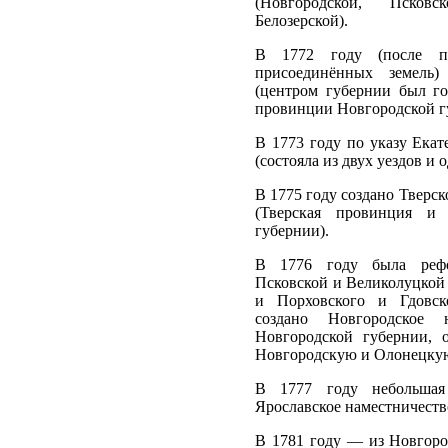
(Новгородской, Псков
Белозерской).
В 1772 году (после п
присоединённых земель)
(центром губернии был г
провинции Новгородской г
В 1773 году по указу Екат
(состояла из двух уездов и 
В 1775 году создано Тверс
(Тверская провинция и
губернии).
В 1776 году была рефо
Псковской и Великолуцкой
и Порховского и Гдовск
создано Новгородское 
Новгородской губернии,
Новгородскую и Олонецкую
В 1777 году небольшая
Ярославское наместничеств
В 1781 году — из Новгород