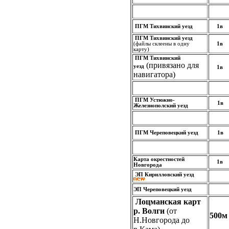
ПГМ Тихвинский уезд
1в
ПГМ Тихвинский уезд
(файлы склеены в одну
1в
карту)
ПГМ Тихвинский
(привязано для
уезд
1в
навигатора)
ПГМ Устюжно-
1в
Железнополский уезд
ПГМ Череповецкий уезд
1в
Карта окрестностей
1в
Новгорода
ЭП Кирилловский уезд
ЭП Череповецкий уезд
Лоцманская карт
р. Волги
(от
500м
Н.Новгорода до