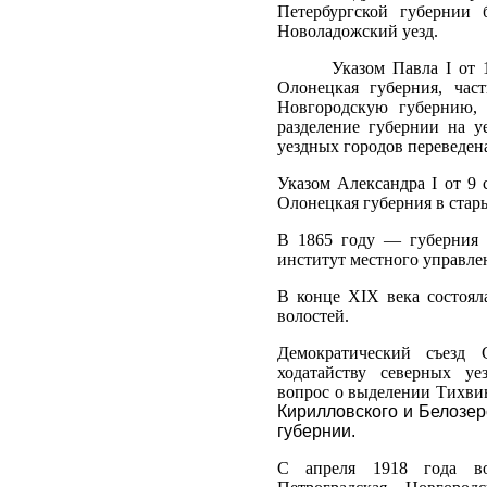
Петербургской губернии
Новоладожский уезд.
Указом Павла I от 12 д
Олонецкая губерния, час
Новгородскую губернию, 
разделение губернии на уе
уездных городов переведен
Указом Александра I от 9 
Олонецкая губерния в стары
В 1865 году — губерния 
институт местного управлен
В конце XIX века состояла
волостей.
Демократический съезд 
ходатайству северных у
вопрос о выделении Тихви
Кирилловского и Белозер
губер­нии.
С апреля 1918 года во