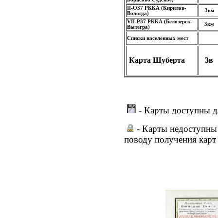
II-O37
РККА
(Кирилов-
3км
Вологда)
VII-P37
РККА
(Белозерск-
3км
Вытегра)
Списки населенных мест
Карта Шуберта
3в
- Карты доступны д
- Карты недоступны 
поводу получения карт 