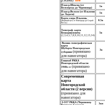
р.Кама)
План р.Шексна (от
1в
Белозерска до Череповца)
План р.Волхов (от Ильменя
1в
до Ладоги)
Карта озера Ильмень
.
0.5в
(Водноый путь от Новгорода до Старой
Руссы.)
Топограф. карта
Безкорниловича
5в
(2,3,4,5,7,8,9,10,11,12,13,14)
Военно-топографическая
карта
Шуберта
Новгородская
3в
(привязано
губерния
для навигатора)
Генштаб РККА
Новгородской области
(привязано
1940е гг
для навигатора)
Современная
карта
Новгородской
области (2 версии)
(привязано для
навигатора)
I-O37 РККА
(Череповец-
3км
Борисово Судское)