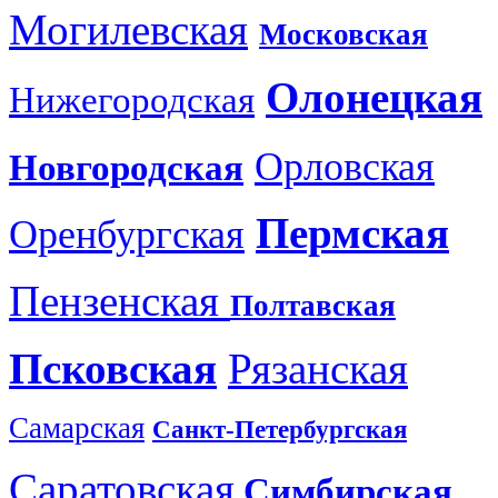
Могилевская
Московская
Олонецкая
Нижегородская
Орловская
Новгородская
Пермская
Оренбургская
Пензенская
Полтавская
Псковская
Рязанская
Самарская
Санкт-Петербургская
Саратовская
Симбирская