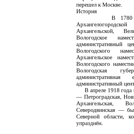
перешел к Москве.
История
В 1780 году и
Архангелогородск
Архангельской, Ве
Вологодское наме
административный ц
Вологодского нам
Архангельское намес
Вологодского наместн
Вологодская губе
административна
административный цент
В апреле 1918 года в
— Петроградская, Новг
Архангельская, Во
Северодвинская — б
Северной области, 
упразднён.