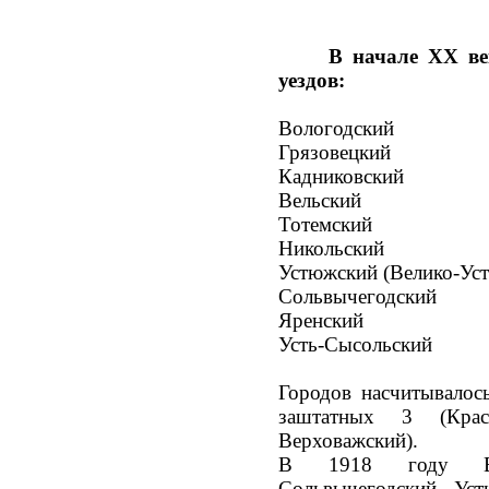
В начале XX ве
уездов:
Вологодский
Грязовецкий
Кадниковский
Вельский
Тотемский
Никольский
Устюжский (Велико-Ус
Сольвычегодский
Яренский
Усть-Сысольский
Городов насчитывалос
заштатных 3 (Крас
Верховажский).
В 1918 году Вели
Сольвычегодский, Уст