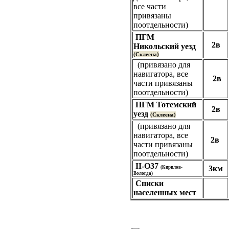
все части
привязаны
поотдельности)
ПГМ
2в
Никольский уезд
(Склеена)
(привязано для
навигатора, все
2в
части привязаны
поотдельности)
ПГМ Тотемский
2в
уезд
(Склеена)
(привязано для
навигатора, все
2в
части привязаны
поотдельности)
II-O37
3км
(Кирилов-
Вологда)
Списки
населенных мест