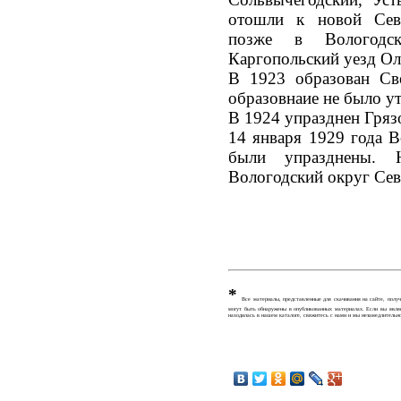
отошли к новой Сев
позже в Вологодс
Каргопольский уезд Ол
В 1923 образован Све
образовнаие не было 
В 1924 упразднен Гряз
14 января 1929 года В
были упразднены. 
Вологодский округ Сев
*
Все материалы, представленные для скачивания на сайте, получ
могут быть обнаружены в опубликованных материалах. Если вы являе
находилась в нашем каталоге, свяжитесь с нами и мы незамедлительно