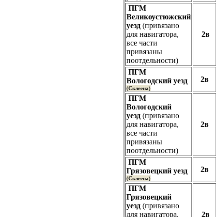
ПГМ
Великоустюжcкий
уезд
(привязано
для навигатора,
2в
все части
привязаны
поотдельности)
ПГМ
2в
Вологодский уезд
(Склеена)
ПГМ
Вологодский
уезд
(привязано
для навигатора,
2в
все части
привязаны
поотдельности)
ПГМ
2в
Грязовецкий уезд
(Склеена)
ПГМ
Грязовецкий
уезд
(привязано
для навигатора,
2в