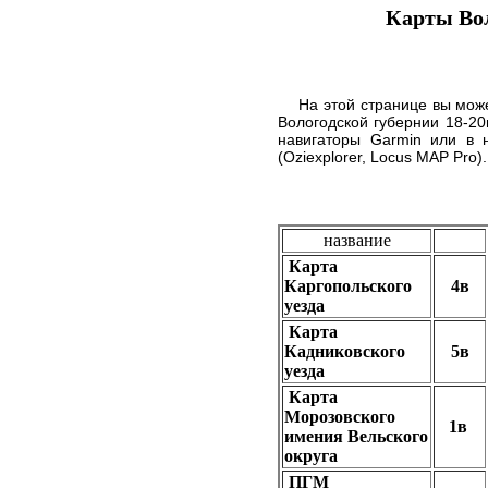
Карты Во
На этой странице вы может
Вологодской губернии 18-20в
навигаторы Garmin или в 
(Oziexplorer, Locus MAP Pro).
название
Карта
Каргопольского
4в
уезда
Карта
Кадниковского
5в
уезда
Карта
Морозовского
1в
имения Вельского
округа
ПГМ