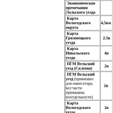
Экономические
премечания
Лальского уезда
Карта
Вологодского
4,5км
округа
Карта
Грязовецкого
2.5в
уезда
Карта
Никольского
4в
уезда
ПГМ Вельский
2в
уезд
(Склеена)
ПГМ Вельский
уезд
(привязано
для навигатора,
2в
все части
привязаны
поотдельности)
Карта
Вологодского
2в
уезда