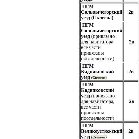
ПГМ
Сольвычегорcкий
2в
уезд (Склеена)
ПГМ
Сольвычегорcкий
уезд
(привязано
для навигатора,
2в
все части
привязаны
поотдельности)
ПГМ
Кадниковcкий
2в
уезд
(Склеена)
ПГМ
Кадниковcкий
уезд
(привязано
для навигатора,
2в
все части
привязаны
поотдельности)
ПГМ
Великоустюжcкий
2в
уезд
(Склеена)