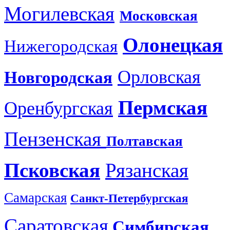
Могилевская
Московская
Олонецкая
Нижегородская
Орловская
Новгородская
Пермская
Оренбургская
Пензенская
Полтавская
Псковская
Рязанская
Самарская
Санкт-Петербургская
Саратовская
Симбирская