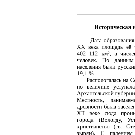
Историческая 
Дата образования г
XX века площадь её т
402 112 км², а числ
человек. По данным
населения были русск
19,1 %.
Распологалась на Сев
по величине уступал
Архангельской губерни
Местность, занимае
древности была заселе
XII веке сюда прон
города (Вологду, У
христианство (св. С
зырян). С падением