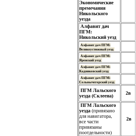
Экономические
премечания
Никольского
уезда
Алфавит дач
ПГМ:
Никольский уезд
Алфавит дач ПГМ:
Великоустюжный уезд
Алфавит дач ПГМ:
Яренский уезд
Алфавит дач ПГМ:
Кадниковский уезд
Алфавит дач ПГМ:
Сольвычегорский уезд
ПГМ Лальского
2в
уезда (Склеена)
ПГМ Лальского
уезда
(привязано
для навигатора,
2в
все части
привязаны
поотдельности)