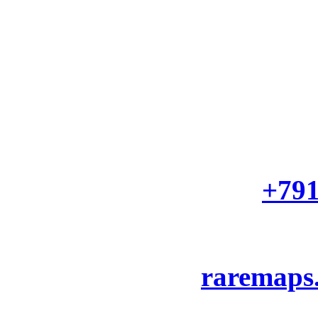
+79
raremaps