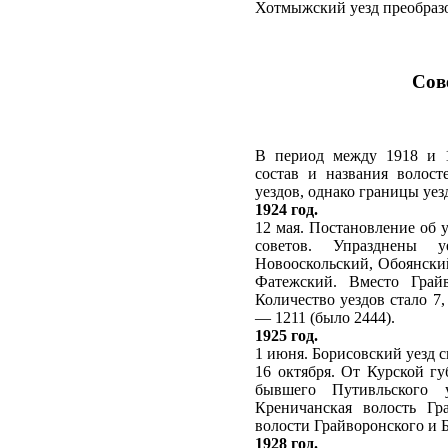
Хотмыжский уезд преобразо
Сов
В период между 1918 и 1
состав и названия волост
уездов, однако границы уез
1924 год.
12 мая. Постановление об 
советов. Упразднены у
Новооскольский, Обоянски
Фатежский. Вместо Грайв
Количество уездов стало 7,
— 1211 (было 2444).
1925 год.
1 июня. Борисовский уезд 
16 октября. От Курской г
бывшего Путивльского у
Креничанская волость Гр
волости Грайворонского и Б
1928 год.