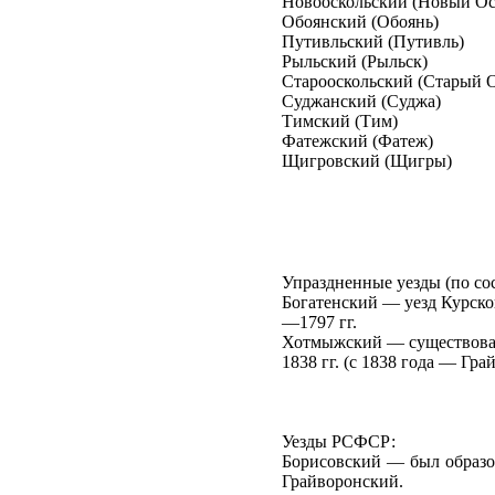
Новооскольский (Новый Ос
Обоянский (Обоянь)
Путивльский (Путивль)
Рыльский (Рыльск)
Старооскольский (Старый 
Суджанский (Суджа)
Тимский (Тим)
Фатежский (Фатеж)
Щигровский (Щигры)
Упраздненные уезды (по сос
Богатенский — уезд Курско
—1797 гг.
Хотмыжский — существовал 
1838 гг. (c 1838 года — Гра
Уезды РСФСР:
Борисовский — был образов
Грайворонский.