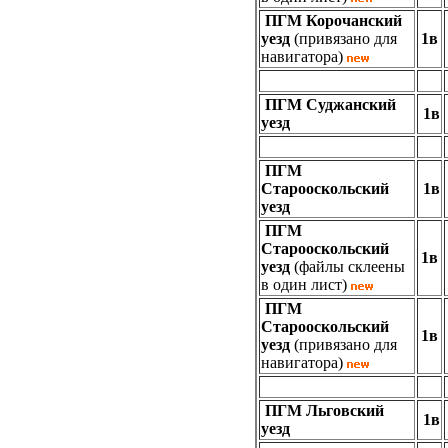
ПГМ Корочанский
уезд
(привязано для
1в
навигатора)
ПГМ Суджанский
1в
уезд
ПГМ
Старооскольский
1в
уезд
ПГМ
Старооскольский
1в
уезд
(файлы склеены
в один лист)
ПГМ
Старооскольский
1в
уезд
(привязано для
навигатора)
ПГМ Льговский
1в
уезд