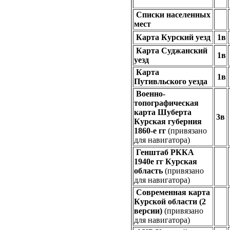
Списки населенных
мест
Карта Курский уезд
1в
Карта
Суджанский
1в
уезд
Карта
1в
Путивльского уезда
Военно-
топографическая
карта Шуберта
3в
Курская губерния
1860-е гг
(привязано
для навигатора)
Генштаб РККА
1940е гг Курская
область
(привязано
для навигатора)
Современная карта
Курской области (2
версии)
(привязано
для навигатора)