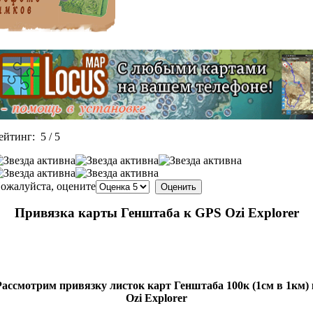
ейтинг:
5
/
5
ожалуйста, оцените
Привязка карты Генштаба к GPS Ozi Explorer
Рассмотрим привязку листок карт Генштаба 100к (1см в 1км) 
Ozi Explorer