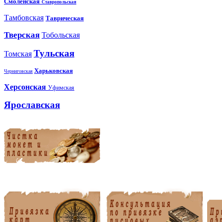
Смоленская
Ставропольская
Тамбовская
Таврическая
Тверская
Тобольская
Тульская
Томская
Харьковская
Черниговская
Херсонская
Уфимская
Ярославская