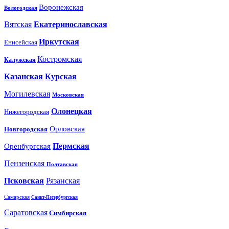
Воронежская
Вологодская
Вятская
Екатеринославская
Иркутская
Енисейская
Костромская
Калужская
Казанская
Курская
Могилевская
Московская
Олонецкая
Нижегородская
Орловская
Новгородская
Пермская
Оренбургская
Пензенская
Полтавская
Псковская
Рязанская
Самарская
Санкт-Петербургская
Саратовская
Симбирская