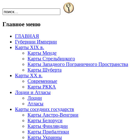
Главное меню
ГЛАВНАЯ
Губернии Империи
Карты XIX в.
Карты Менде
Карты Стрельбицкого
Карты Западного Пограничного Пространства
Карты Шуберта
Карты XX в.
Современные
Карты РККА
Лоции и Атласы
Лоции
Атласы
Карты соседних государств
Карты Австро-Венгрии
Карты Белоруси
Карты Финляндии
Карты Прибалтики
Карты Украины