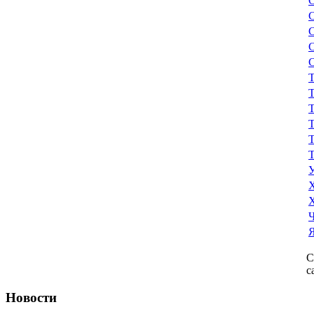
С
С
С
С
С
Т
Т
Т
Т
Т
Т
У
Х
Х
Ч
Я
С
с
Новости