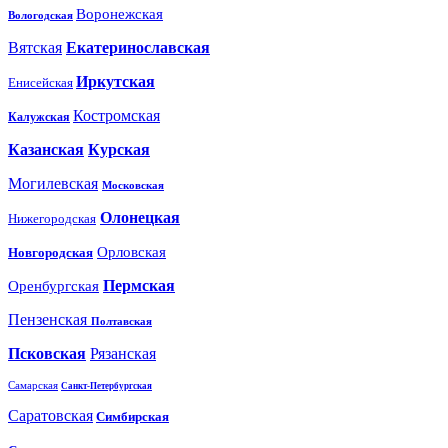
Воронежская
Вологодская
Вятская
Екатеринославская
Иркутская
Енисейская
Костромская
Калужская
Казанская
Курская
Могилевская
Московская
Олонецкая
Нижегородская
Орловская
Новгородская
Пермская
Оренбургская
Пензенская
Полтавская
Псковская
Рязанская
Самарская
Санкт-Петербургская
Саратовская
Симбирская