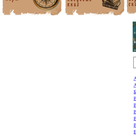
А
А
Б
В
В
В
В
В
Е