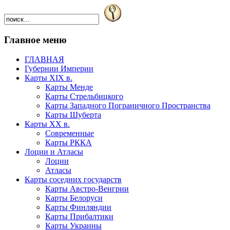
Главное меню
ГЛАВНАЯ
Губернии Империи
Карты XIX в.
Карты Менде
Карты Стрельбицкого
Карты Западного Пограничного Пространства
Карты Шуберта
Карты XX в.
Современные
Карты РККА
Лоции и Атласы
Лоции
Атласы
Карты соседних государств
Карты Австро-Венгрии
Карты Белоруси
Карты Финляндии
Карты Прибалтики
Карты Украины