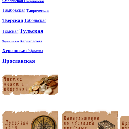
Смоленская
Ставропольская
Тамбовская
Таврическая
Тверская
Тобольская
Тульская
Томская
Харьковская
Черниговская
Херсонская
Уфимская
Ярославская