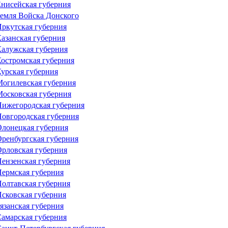
нисейская губерния
емля Войска Донского
ркутская губерния
азанская губерния
алужская губерния
остромская губерния
урская губерния
огилевская губерния
осковская губерния
ижегородская губерния
овгородская губерния
лонецкая губерния
ренбургская губерния
рловская губерния
ензенская губерния
ермская губерния
олтавская губерния
сковская губерния
язанская губерния
амарская губерния