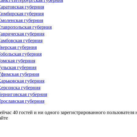
анкт-Петербургская губерния
аратовская губерния
имбирская губерния
моленская губерния
тавропольская губерния
аврическая губерния
амбовская губерния
верская губерния
обольская губерния
омская губерния
ульская губерния
фимская губерния
арьковская губерния
ерсонска губерния
ерниговская губерния
рославская губерния
ейчас 40 гостей и ни одного зарегистрированного пользователя 
айте