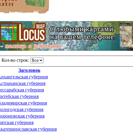
Кол-во строк:
Заголовок
рхангельская губерния
страханская губерния
ессарабская губерния
итебская губерния
ладимирская губерния
ологодская губерния
оронежская губерния
ятская губерния
катеринославская губерния